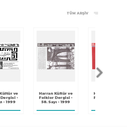
TÜM ARŞİV
Harran Kültür ve
Harran Kültür ve
Harran Kü
Folklor Dergisi -
Folklor Dergisi -
Folklor D
57. Sayı - 1999
56. Sayı - 1999
54-55. Say