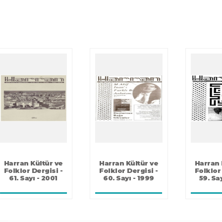
Harran Kültür ve
Harran Kültür ve
Folklor Dergisi -
Folklor Dergisi -
59. Sayı - 1999
58. Sayı - 1999