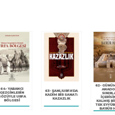
62- GÜNÜMÜZDE
61- KISASLI ÂŞIK
ANADOLU
CELÂLÎ (VELİ
SINIRLARI
GÖNCÜ) HAYATI VE
İÇERİSİNDE
ŞİİRLERİNDEN
KALMIŞ BİLİNEN
SEÇKİ
TEK EYYÛBÎ HANI
BA'RÛR HANI