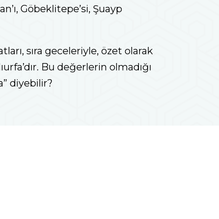
’ı, Göbeklitepe’si, Şuayp
tları, sıra geceleriyle, özet olarak
ıurfa’dır. Bu değerlerin olmadığı
” diyebilir?