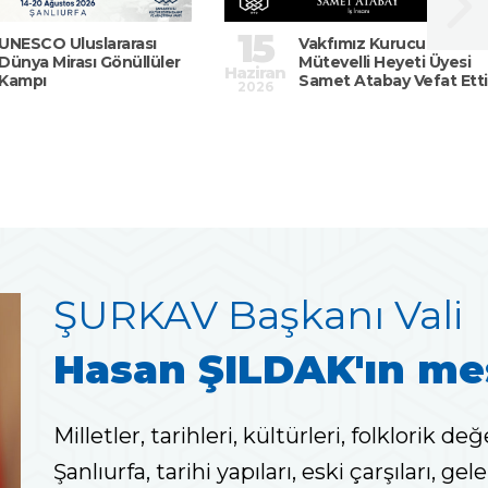
15
UNESCO Uluslararası
Vakfımız Kurucu
Dünya Mirası Gönüllüler
Mütevelli Heyeti Üyesi
Haziran
Kampı
Samet Atabay Vefat Etti
2026
ŞURKAV Başkanı Vali
Hasan ŞILDAK'ın mes
Milletler, tarihleri, kültürleri, folklorik değ
Şanlıurfa, tarihi yapıları, eski çarşıları, ge