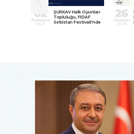
02
26
at Müziği
ŞURKAV Halk Oyunları
 Masalı”
Topluluğu, FIDAF
Temmuz
Haziran
ndi
Sırbistan Festivali'nde
2026
2026