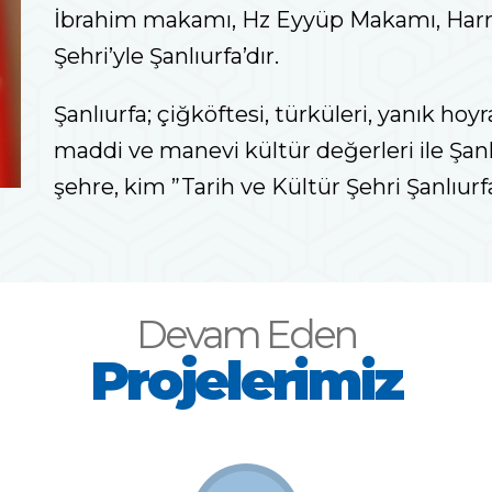
İbrahim makamı, Hz Eyyüp Makamı, Harran
Şehri’yle Şanlıurfa’dır.
Şanlıurfa; çiğköftesi, türküleri, yanık hoyra
maddi ve manevi kültür değerleri ile Şanl
şehre, kim ”Tarih ve Kültür Şehri Şanlıurfa
Devam Eden
Projelerimiz