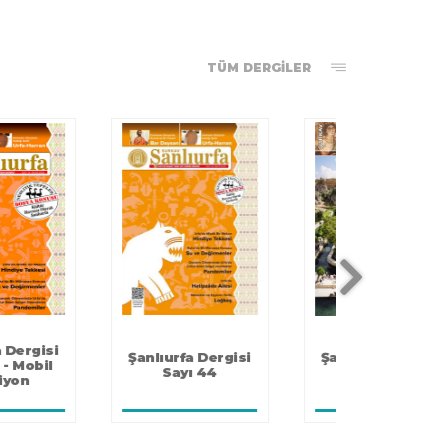
TÜM DERGİLER
Şanlıurfa Dergisi
Şanlıurfa Dergisi
Şanlıurfa
Sayı 1
Sayı 2
Sayı