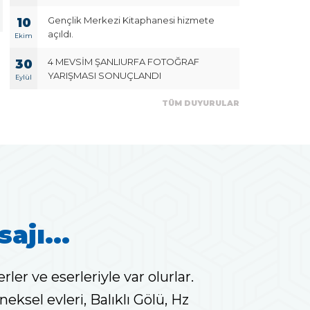
Gençlik Merkezi Kitaphanesi hizmete
10
03
21
Şanlıurfa Ulusal
ŞURKAV Tür
açıldı.
Ekim
Fotoğrafçılar Maratonu
Korosundan
Haziran
Mayıs
Fotoğraf Sergisi Açıldı
Konseri Dü
2026
2026
4 MEVSİM ŞANLIURFA FOTOĞRAF
30
YARIŞMASI SONUÇLANDI
Eylül
TÜM DUYURULAR
ajı...
erler ve eserleriyle var olurlar.
leneksel evleri, Balıklı Gölü, Hz