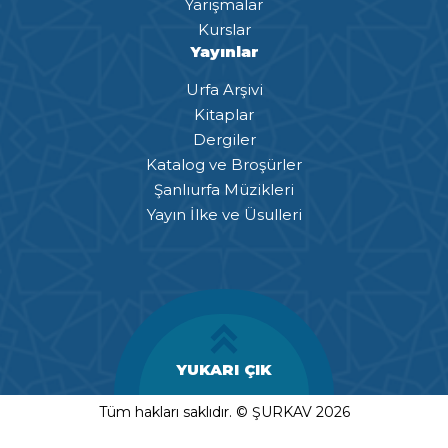
Yarışmalar
Kurslar
Yayınlar
Urfa Arşivi
Kitaplar
Dergiler
Katalog ve Broşürler
Şanlıurfa Müzikleri
Yayın İlke ve Üsulleri
YUKARI ÇIK
Tüm hakları saklıdır. © ŞURKAV 2026