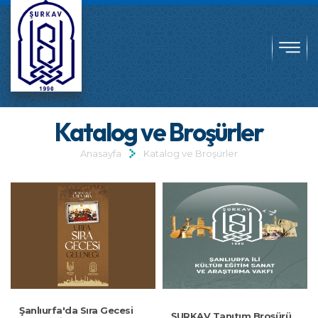
Katalog ve Broşürler
Anasayfa
Katalog ve Broşürler
Şanlıurfa'da Sıra Gecesi
ŞURKAV Tanıtım Broşürü