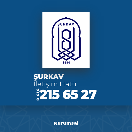
ŞURKAV
İletişim Hattı
215 65 27
0 414
Kurumsal