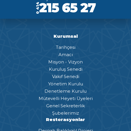
215 65 27
0 414
Kurumsal
Tarihçesi
Amacı
Misyon - Vizyon
Kuruluş Senedi
Vakıf Senedi
Yönetim Kurulu
Denetleme Kurulu
Mütevelli Heyeti Üyeleri
Genel Sekreterlik
Şubelerimiz
Restorasyonlar
Dergah Balıklıgöl Projesi