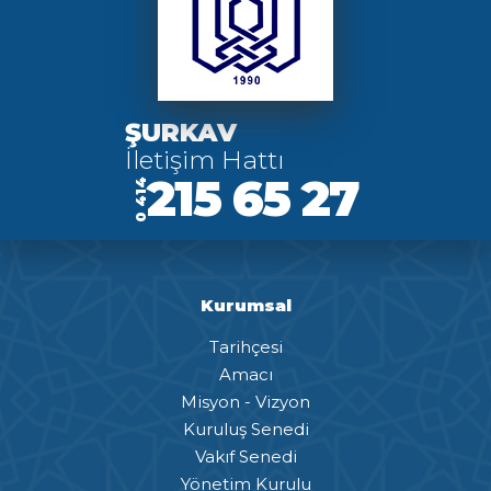
ŞURKAV
İletişim Hattı
215 65 27
0 414
Kurumsal
Tarihçesi
Amacı
Misyon - Vizyon
Kuruluş Senedi
Vakıf Senedi
Yönetim Kurulu