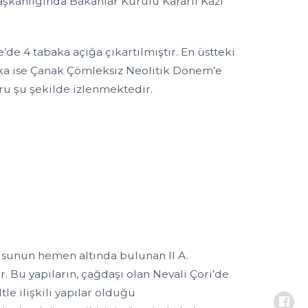
başkanlığında Bakanlar Kurulu Kararlı Kazı
de 4 tabaka açığa çıkartılmıştır. En üstteki
baka ise Çanak Çömleksiz Neolitik Dönem’e
ğru şu şekilde izlenmektedir.
usunun hemen altında bulunan II A.
ır. Bu yapıların, çağdaşı olan Nevali Çori’de
e ilişkili yapılar olduğu