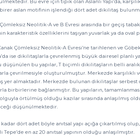
lmektedir. Bu evre için tipik olan Aslanlı Yapı’da, karşıl
birer aslan motifinin işlendiği dört adet dikilitaş bulunm
Çömleksiz Neolitik-A ve B Evresi arasında bir geçiş tabaka
 karakteristik özelliklerini taşıyan yuvarlak ya da oval pl
anak Çömleksiz Neolitik-A Evresi’ne tarihlenen ve Göbekli
da ise dikilitaşlarla çevrelenmiş büyük dairesel planlı ya
düşünülen bu yapılar, T biçimli dikilitaşların belli aralık
arla çevrilmesiyle oluşturulmuştur. Merkezde karşılıklı 
taş yer almaktadır. Merkezde bulunan dikilitaşlar serbest
rla birbirlerine bağlanmıştır. Bu yapıların, tamamlanması
dolguyla örtülmüş olduğu kazılar sırasında anlaşılmış old
eceği düşünülmektedir.
 kadar dört adet böyle anıtsal yapı açığa çıkartılmış ol
i Tepe’de en az 20 anıtsal yapının olduğu anlaşılmıştır.