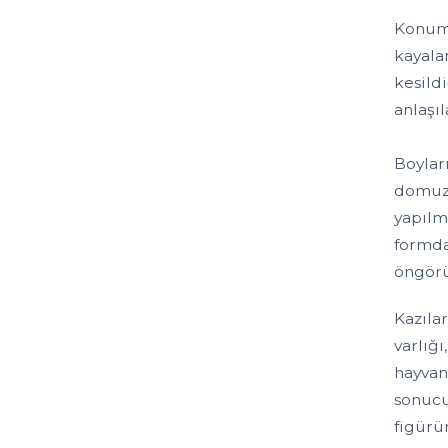
Konumu
kayala
kesild
anlaşı
Boylar
domuzu
yapılmı
formda
öngörü
Kazıla
varlığ
hayvan
sonucu
figürün