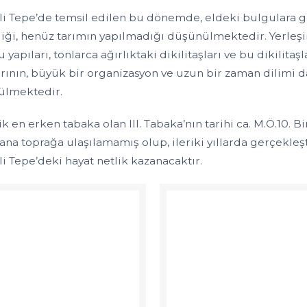
i Tepe’de temsil edilen bu dönemde, eldeki bulgulara gör
iği, henüz tarımın yapılmadığı düşünülmektedir. Yerleşi
 yapıları, tonlarca ağırlıktaki dikilitaşları ve bu dikilit
arının, büyük bir organizasyon ve uzun bir zaman dilimi d
ülmektedir.
k en erken tabaka olan III. Tabaka’nın tarihi ca. M.Ö.10. B
ana toprağa ulaşılamamış olup, ileriki yıllarda gerçekleş
i Tepe’deki hayat netlik kazanacaktır.