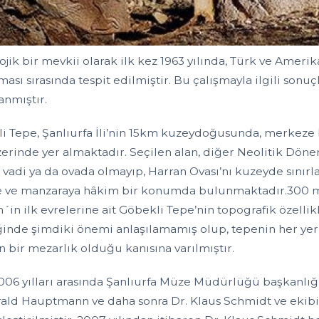
ojik bir mevkii olarak ilk kez 1963 yılında, Türk ve Ameri
ması sırasında tespit edilmiştir. Bu çalışmayla ilgili sonu
anmıştır.
i Tepe, Şanlıurfa İli’nin 15km kuzeydoğusunda, merkeze 
zerinde yer almaktadır. Seçilen alan, diğer Neolitik Dön
 vadi ya da ovada olmayıp, Harran Ovası’nı kuzeyde sınırla
 ve manzaraya hâkim bir konumda bulunmaktadır.300 m. 
in ilk evrelerine ait Göbekli Tepe’nin topografik özellikl
ğinde şimdiki önemi anlaşılamamış olup, tepenin her yeri
n bir mezarlık olduğu kanısına varılmıştır.
006 yılları arasında Şanlıurfa Müze Müdürlüğü başkanlığı
rald Hauptmann ve daha sonra Dr. Klaus Schmidt ve ekibini