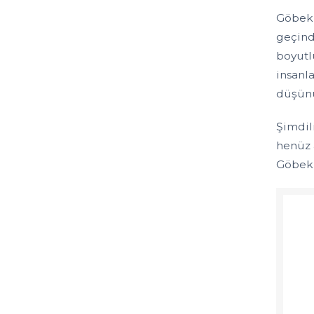
Göbekl
geçind
boyutlu
insanl
düşün
Şimdili
henüz 
Göbekl