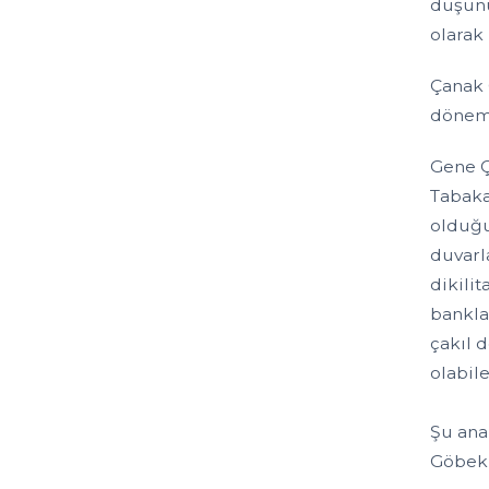
düşünü
olarak 
Çanak 
dönemin
Gene Ç
Tabaka’
olduğu 
duvarl
dikili
bankla
çakıl 
olabil
Şu ana
Göbekl