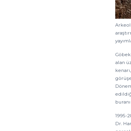
Arkeol
araştır
yayıml
Göbekl
alan ü
kenarı,
görüşe
Dönem´
edildi
buranı
1995-2
Dr. Ha