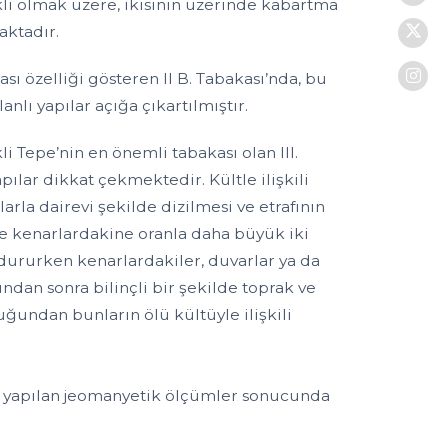
ıklı olmak üzere, ikisinin üzerinde kabartma
aktadır.
sı özelliği gösteren II B. Tabakası’nda, bu
anlı yapılar açığa çıkartılmıştır.
 Tepe’nin en önemli tabakası olan III.
pılar dikkat çekmektedir. Kültle ilişkili
larla dairevi şekilde dizilmesi ve etrafının
ve kenarlardakine oranla daha büyük iki
 dururken kenarlardakiler, duvarlar ya da
ndan sonra bilinçli bir şekilde toprak ve
uğundan bunların ölü kültüyle ilişkili
up, yapılan jeomanyetik ölçümler sonucunda