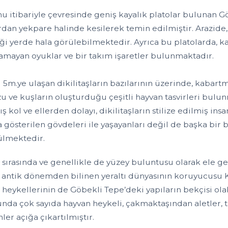
 itibariyle çevresinde geniş kayalık platolar bulunan Göb
rdan yekpare halinde kesilerek temin edilmiştir. Arazide
iği yerde hala görülebilmektedir. Ayrıca bu platolarda, ka
lamayan oyuklar ve bir takım işaretler bulunmaktadır.
ı 5m.ye ulaşan dikilitaşların bazılarının üzerinde, kabart
 ve kuşların oluşturduğu çeşitli hayvan tasvirleri bulu
ş kol ve ellerden dolayı, dikilitaşların stilize edilmiş ins
 gösterilen gövdeleri ile yaşayanları değil de başka bir bo
lmektedir.
r sırasında ve genellikle de yüzey buluntusu olarak ele ge
ı, antik dönemden bilinen yeraltı dünyasının koruyucusu 
 heykellerinin de Göbekli Tepe’deki yapıların bekçisi ol
nda çok sayıda hayvan heykeli, çakmaktaşından aletler, t
ler açığa çıkartılmıştır.