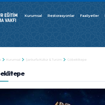
Kurumsal
Restorasyonlar
Faaliyetler
a
Kurumsal
Şanlıurfa Kültür & Turizm
Göbeklitepe
eklitepe