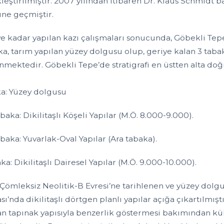
leştirilmiştir. 2007 yılından itibaren Dr. Klaus Schmidt 
üne geçmiştir.
e kadar yapılan kazı çalışmaları sonucunda, Göbekli Tepe’
aka, tarım yapılan yüzey dolgusu olup, geriye kalan 3 ta
enmektedir. Göbekli Tepe’de stratigrafi en üstten alta do
ka: Yüzey dolgusu
Tabaka: Dikilitaşlı Köşeli Yapılar (M.Ö. 8.000-9.000).
Tabaka: Yuvarlak-Oval Yapılar (Ara tabaka).
aka: Dikilitaşlı Dairesel Yapılar (M.Ö. 9.000-10.000).
Çömleksiz Neolitik-B Evresi’ne tarihlenen ve yüzey dolg
ı’nda dikilitaşlı dörtgen planlı yapılar açığa çıkartılmışt
n tapınak yapısıyla benzerlik göstermesi bakımından kültl