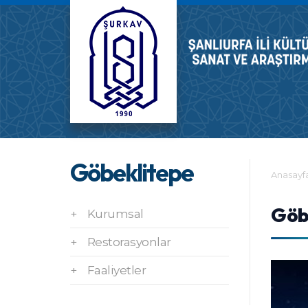
Göbeklitepe
Anasayf
Göb
+
Kurumsal
+
Restorasyonlar
+
Faaliyetler