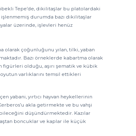
ekli Tepe’de, dikilitaşlar bu platolardaki
, işlenmemiş durumda bazı dikilitaşlar
yalar üzerinde, işlevleri henüz
ma olarak çoğunluğunu yılan, tilki, yaban
nmaktadır. Bazı örneklerde kabartma olarak
an figürleri olduğu, aşırı şematik ve kübik
yutun varlıklarını temsil ettikleri
çen yabani, yırtıcı hayvan heykellerinin
Kerberos’u akla getirmekte ve bu vahşi
abileceğini düşündürmektedir. Kazılar
aştan boncuklar ve kaplar ile küçük