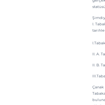
gerçek
statüs
Şimdiy
I. Tab
tarihl
I.Taba
II. A. 
II. B. 
III.Tab
Çanak 
Tabakas
buluna