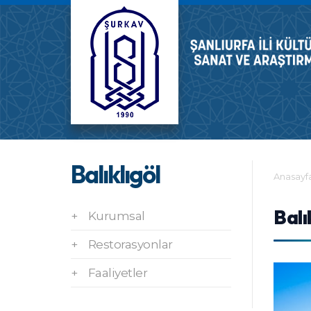
Balıklıgöl
Anasayf
Balı
+
Kurumsal
+
Restorasyonlar
+
Faaliyetler