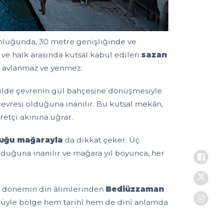
nluğunda, 30 metre genişliğinde ve
 ve halk arasında kutsal kabul edilen
sazan
r; avlanmaz ve yenmez.
ilde çevrenin gül bahçesine dönüşmesiyle
çevresi olduğuna inanılır. Bu kutsal mekân,
retçi akınına uğrar.
duğu mağarayla
da dikkat çeker. Üç
duğuna inanılır ve mağara yıl boyunca, her
ı dönemin din âlimlerinden
Bediüzzaman
nüyle bölge hem tarihî hem de dinî anlamda