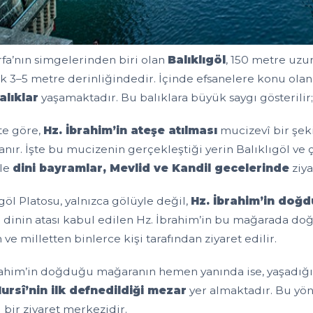
rfa’nın simgelerinden biri olan
Balıklıgöl
, 150 metre uzu
ık 3–5 metre derinliğindedir. İçinde efsanelere konu olan
alıklar
yaşamaktadır. Bu balıklara büyük saygı gösterili
te göre,
Hz. İbrahim’in ateşe atılması
mucizevî bir şek
anır. İşte bu mucizenin gerçekleştiği yerin Balıklıgöl ve 
kle
dini bayramlar, Mevlid ve Kandil gecelerinde
ziya
göl Platosu, yalnızca gölüyle değil,
Hz. İbrahim’in doğ
 dinin atası kabul edilen Hz. İbrahim’in bu mağarada doğ
ve milletten binlerce kişi tarafından ziyaret edilir.
rahim’in doğduğu mağaranın hemen yanında ise, yaşadığ
ursî’nin ilk defnedildiği mezar
yer almaktadır. Bu yö
 bir ziyaret merkezidir.