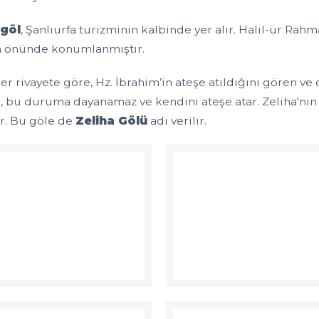
ıgöl
, Şanlıurfa turizminin kalbinde yer alır. Halil-ür Ra
 önünde konumlanmıştır.
ğer rivayete göre, Hz. İbrahim’in ateşe atıldığını gören 
a
, bu duruma dayanamaz ve kendini ateşe atar. Zeliha'nı
ır. Bu göle de
Zeliha Gölü
adı verilir.