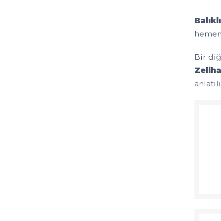
Balıkl
hemen
Bir di
Zelih
anlatıl