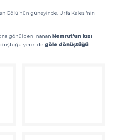
hman Gölü’nün güneyinde, Urfa Kalesi'nin
ve ona gönülden inanan
Nemrut’un kızı
n düştüğü yerin de
göle dönüştüğü