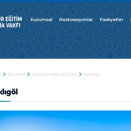
Kurumsal
Restorasyonlar
Faaliyetler
a
Kurumsal
Şanlıurfa Kültür & Turizm
Balıklıgöl
klıgöl