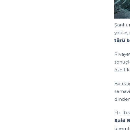
Şanlıu
yaklaş
türü b
Rivaye
sonuçl
özelli
Balıklı
semavi
dinden 
Hz. İb
Said N
önemli