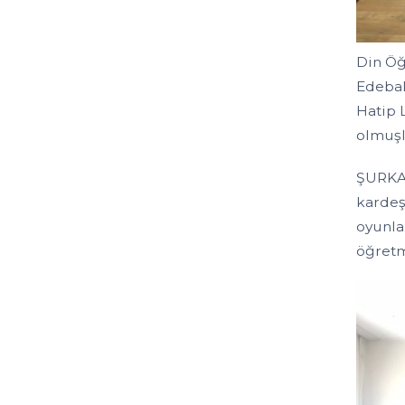
Din Öğ
Edebal
Hatip 
olmuşl
ŞURKAV
kardeş
oyunla
öğretm