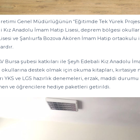
retimi Genel Müdürlüğünün “Eğitimde Tek Yürek Proje
i Kız Anadolu İmam Hatip Lisesi, deprem bölgesi okulla
Lisesi ve Şanlıurfa Bozova Akören İmam Hatip ortaokulu il
ardır.
 Bursa şubesi katkıları ile Şeyh Edebali Kız Anadolu İm
 okullarına destek olmak için okuma kitapları, kırtasiye
rı YKS ve LGS hazırlık denemeleri, erzak, maddi durumu 
en ve öğrencilere hediye paketleri getirildi.