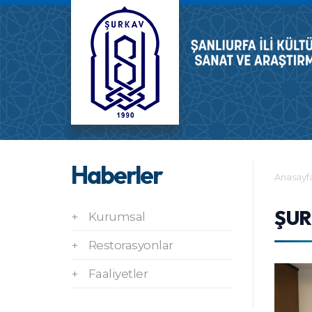
Haberler
Anasayf
ŞUR
+
Kurumsal
+
Restorasyonlar
+
Faaliyetler