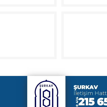
ŞURKAV
İletişim Hatt
215 6
0 414