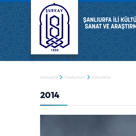
Anasayfa
Faaliyetler
Etkinlikler
2014