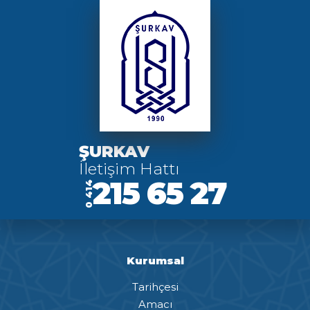
ŞURKAV
İletişim Hattı
215 65 27
0 414
Kurumsal
Tarihçesi
Amacı