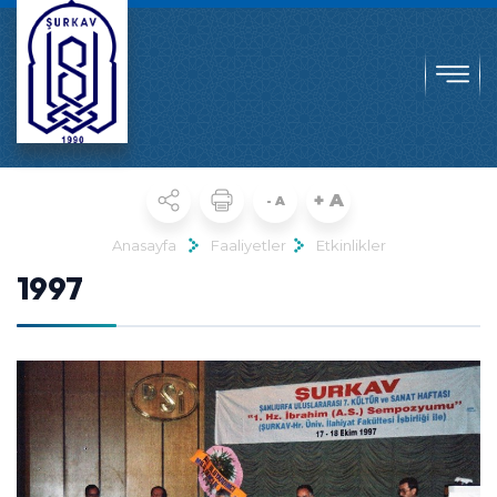
+ A
- A
Anasayfa
Faaliyetler
Etkinlikler
1997