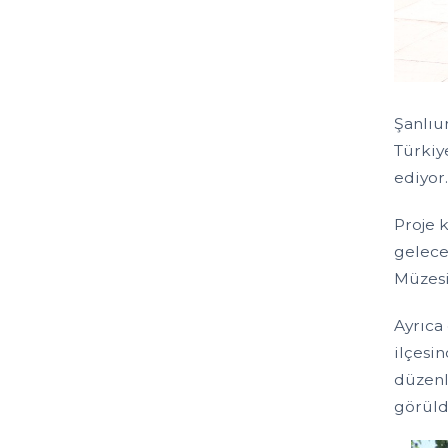
Şanlıu
Türkiy
ediyor
Proje 
gelece
Müzesi
Ayrıca
ilçesi
düzenl
görüld