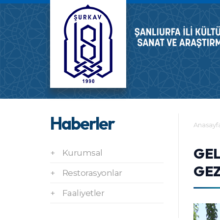
Haberler
Anasayf
GEL
+
Kurumsal
GEZ
+
Restorasyonlar
+
Faaliyetler