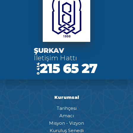
ŞURKAV
İletişim Hattı
215 65 27
0 414
Kurumsal
Tarihçesi
Amacı
Misyon - Vizyon
Kuruluş Senedi