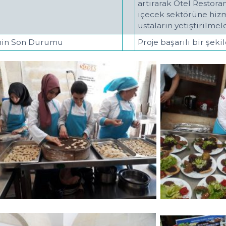
artırarak Otel Restora
içecek sektörüne hizm
ustaların yetiştirilme
nin Son Durumu
Proje başarılı bir şek