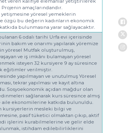
t veren kalifiye elemanlar yetiştirilerek
 Projenin amaçlarındandır.
ın yetişmesine yöresel yemeklerin
eye özgü bu değerin kadınların ekonomik
 katkıda bulunmasına yarar sağlayacaktır.
lanan 6 odalı tarihi Urfa evi içerisinde
inin bakım ve onarımı yapılarak yöremize
in yöresel Mutfak oluşturulmuş,
yaşayan ve iş imkânı bulamayan yöresel
nmek isteyen 32 kursiyere 9 ay süresince
k eğitimler verilmiştir.
ayesinde yapılmayan ve unutulmuş Yöresel
ması, tekrar yapılması ve kayıt altına
ldu. Sosyoekonomik açıdan mağdur olan
edinmeleri sağlanarak kurs süresince almış
le aile ekonomilerine katkıda bulunuldu.
 kursiyerlerin mesleki bilgi ve
lmesine, pasif tüketici olmaktan çıkıp, aktif
ndi işlerini kurabilmelerine ve gelir elde
lunmak, istihdam edilebilirliklerini