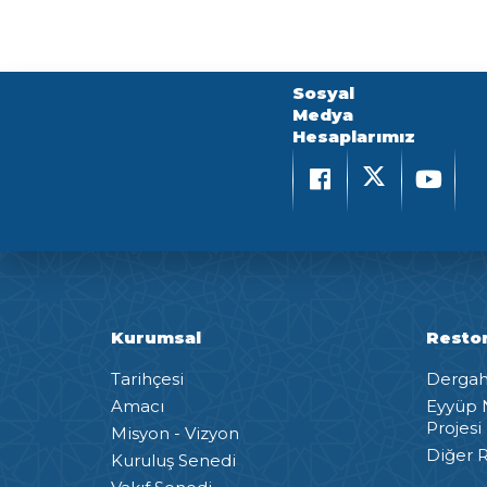
Sosyal
Medya
Hesaplarımız
Kurumsal
Resto
Tarihçesi
Dergah 
Amacı
Eyyüp 
Projesi
Misyon - Vizyon
Diğer R
Kuruluş Senedi