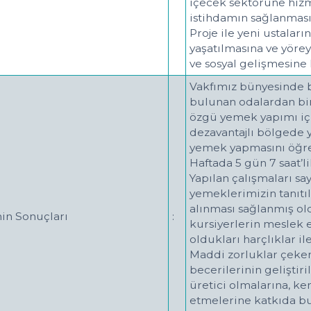
içecek sektörüne hizme
istihdamın sağlanması
Proje ile yeni ustalar
yaşatılmasına ve yör
ve sosyal gelişmesine
Vakfımız bünyesinde bu
bulunan odalardan bir
özgü yemek yapımı iç
dezavantajlı bölgede 
yemek yapmasını öğre
Haftada 5 gün 7 saat’li
Yapılan çalışmaları s
yemeklerimizin tanıtıl
alınması sağlanmış o
nin Sonuçları
:
kursiyerlerin meslek 
oldukları harçlıklar i
Maddi zorluklar çeken
becerilerinin geliştiri
üretici olmalarına, ke
etmelerine katkıda bu