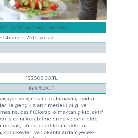
ğitim Sanat ve Araştırma Vakfı
 İstihdamı Artırıyoruz
155.508,00.TL
18.925,00.TL
yaşayan ve iş imkânı bulamayan, maddi
ar ile genç kızların mesleki bilgi ve
lmesine, pasif tüketici olmaktan çıkıp, aktif
ndi işlerini kurabilmelerine ve gelir elde
lunmak, istihdam edilebilirliklerini
n, Konukevleri ve Lokantalarda Yiyecek-