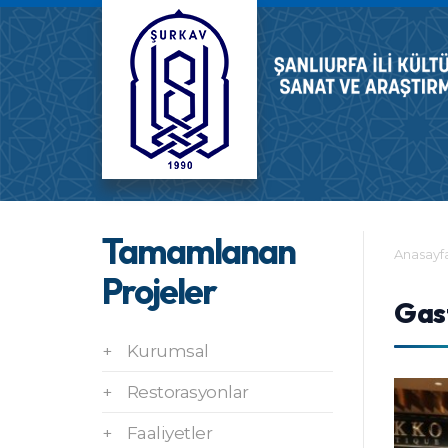
Tamamlanan
Anasayf
Projeler
Gast
+
Kurumsal
+
Restorasyonlar
+
Faaliyetler