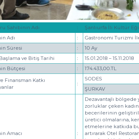
ru Sahibinin Adı
:
Şanlıurfa İli Kültür E
nin Adı
:
Gastronomi Turizmi İle
nin Süresi
:
10 Ay
Başlama ve Bitiş Tarihi
:
15.01.2018 – 15.11.2018
nin Bütçesi
:
174.433,00.TL
SODES
ye Finansman Katkı
:
yanlar
ŞURKAV
Dezavantajlı bölgede 
zorluklar çeken kadınl
becerilerinin geliştiri
üretici olmalarına, ke
etmelerine katkıda bu
nin Amacı
:
artırarak Otel Restora